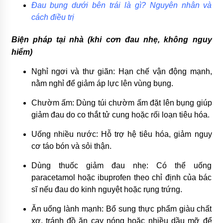
Đau bụng dưới bên trái là gì? Nguyên nhân và
cách điều trị
Biện pháp tại nhà (khi cơn đau nhẹ, không nguy
hiểm)
Nghỉ ngơi và thư giãn: Hạn chế vận động mạnh,
nằm nghỉ để giảm áp lực lên vùng bụng.
Chườm ấm: Dùng túi chườm ấm đặt lên bụng giúp
giảm đau do co thắt tử cung hoặc rối loạn tiêu hóa.
Uống nhiều nước: Hỗ trợ hệ tiêu hóa, giảm nguy
cơ táo bón và sỏi thận.
Dùng thuốc giảm đau nhẹ: Có thể uống
paracetamol hoặc ibuprofen theo chỉ định của bác
sĩ nếu đau do kinh nguyệt hoặc rụng trứng.
Ăn uống lành mạnh: Bổ sung thực phẩm giàu chất
xơ, tránh đồ ăn cay nóng hoặc nhiều dầu mỡ để