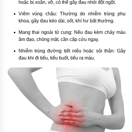
hoặc bị xoắn, vỡ, có thể gây đau nhói đột ngột.
5 năm ago
Viêm vùng chậu: Thường do nhiễm trùng phụ
khoa, gây đau kéo dài, sốt, khí hư bất thường.
Mang thai ngoài tử cung: Nếu đau kèm chảy máu
âm đạo, chóng mặt, cần cấp cứu ngay.
Nhiễm trùng đường tiết niệu hoặc sỏi thận: Gây
đau khi đi tiểu, tiểu buốt, tiểu ra máu.