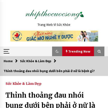
Skip
to
content
Trang Web Vì Sức Khỏe
Trending Now
Home
Sức Khỏe & Làm Đẹp
Trending Now
Thỉnh thoảng đau nhói bụng dưới bên phải ở nữ là bệnh gì?
Nên học Cao đẳng Dược hay Đại học Dược? So
sánh chi tiết
Sức Khỏe & Làm Đẹp
7 ngày ago
Thỉnh thoảng đau nhói
Xuất hiện vạch nâu ở bụng có phải có thai
bụng dưới bên phải ở nữ là
không?