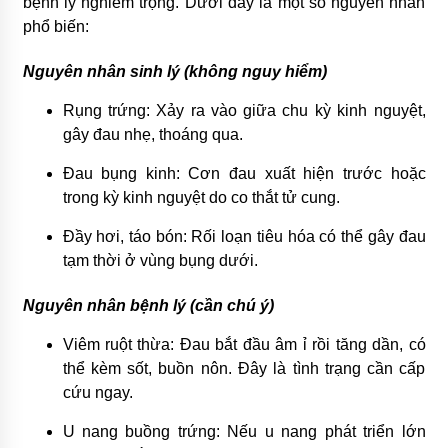
bệnh lý nghiêm trọng. Dưới đây là một số nguyên nhân
phổ biến:
Năm 2022 có nên học Cao đẳng Dược không?
Nguyên nhân sinh lý (không nguy hiểm)
4 năm ago
Rụng trứng: Xảy ra vào giữa chu kỳ kinh nguyệt,
gây đau nhẹ, thoáng qua.
Cách làm mứt bí xanh không cần nước vôi
5 năm ago
Đau bụng kinh: Cơn đau xuất hiện trước hoặc
trong kỳ kinh nguyệt do co thắt tử cung.
Đầy hơi, táo bón: Rối loạn tiêu hóa có thể gây đau
Cách chữa đầy bụng dân gian- Nguyên nhân,
cách điều trị
tạm thời ở vùng bụng dưới.
5 năm ago
Nguyên nhân bệnh lý (cần chú ý)
Cách chữa đầy bụng khi ăn hải sản đơn giản
Viêm ruột thừa: Đau bắt đầu âm ỉ rồi tăng dần, có
5 năm ago
thể kèm sốt, buồn nôn. Đây là tình trạng cần cấp
cứu ngay.
Không khó để chữa đầy bụng cho bà bầu từ các
U nang buồng trứng: Nếu u nang phát triển lớn
nguyên liệu có sẵn