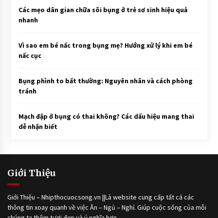
Các mẹo dân gian chữa sôi bụng ở trẻ sơ sinh hiệu quả
nhanh
Vì sao em bé nấc trong bụng mẹ? Hướng xử lý khi em bé
nấc cục
Bụng phình to bất thường: Nguyên nhân và cách phòng
tránh
Mạch đập ở bụng có thai không? Các dấu hiệu mang thai
dễ nhận biết
Giới Thiệu
Giới Thiệu – Nhipthocuocsong.vn ||Là website cung cấp tất cả các
thông tin xoay quanh về việc Ăn – Ngủ – Nghỉ. Giúp cuộc sống của mỗi
chúng ta thêm tươi đẹp và ý nghĩa hơn.