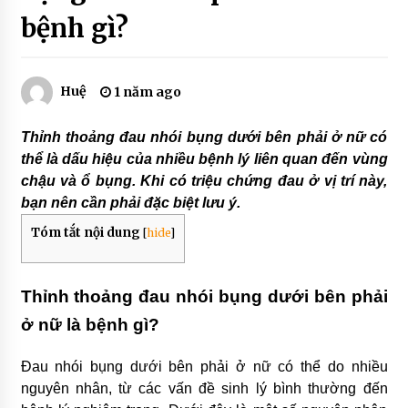
1 năm ago
bệnh gì?
Học Cao đẳng Dược cần những gì và áp dụng
trong thực tế như thế nào?
3 năm ago
Huệ
1 năm ago
Ung thư dạ dày là gì? Làm thế nào để phát hiện
Thỉnh thoảng đau nhói bụng dưới bên phải ở nữ có
bệnh sớm
thể là dấu hiệu của nhiều bệnh lý liên quan đến vùng
4 năm ago
chậu và ổ bụng. Khi có triệu chứng đau ở vị trí này,
bạn nên cần phải đặc biệt lưu ý.
Đau dạ dày uống gì để nhanh khỏi bệnh
4 năm ago
Tóm tắt nội dung
[
hide
]
Dạ dày là gì? Cấu tạo của dạ dày như thế nào?
Thỉnh thoảng đau nhói bụng dưới bên phải
4 năm ago
ở nữ là bệnh gì?
Đau nhói bụng dưới bên phải ở nữ có thể do nhiều
Thuốc trị đau dạ dày Kowa có tốt không?
nguyên nhân, từ các vấn đề sinh lý bình thường đến
4 năm ago