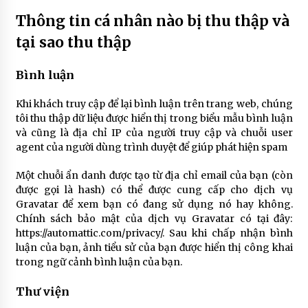
1 năm ago
Thông tin cá nhân nào bị thu thập và
Học Cao đẳng Dược cần những gì và áp dụng
tại sao thu thập
trong thực tế như thế nào?
3 năm ago
Bình luận
Ung thư dạ dày là gì? Làm thế nào để phát hiện
Khi khách truy cập để lại bình luận trên trang web, chúng
bệnh sớm
tôi thu thập dữ liệu được hiển thị trong biểu mẫu bình luận
4 năm ago
và cũng là địa chỉ IP của người truy cập và chuỗi user
agent của người dùng trình duyệt để giúp phát hiện spam
Đau dạ dày uống gì để nhanh khỏi bệnh
4 năm ago
Một chuỗi ẩn danh được tạo từ địa chỉ email của bạn (còn
được gọi là hash) có thể được cung cấp cho dịch vụ
Gravatar để xem bạn có đang sử dụng nó hay không.
Chính sách bảo mật của dịch vụ Gravatar có tại đây:
Dạ dày là gì? Cấu tạo của dạ dày như thế nào?
https://automattic.com/privacy/. Sau khi chấp nhận bình
4 năm ago
luận của bạn, ảnh tiểu sử của bạn được hiển thị công khai
trong ngữ cảnh bình luận của bạn.
Thuốc trị đau dạ dày Kowa có tốt không?
Thư viện
4 năm ago