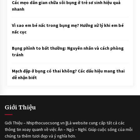
Các mẹo dân gian chữa sôi bụng ở trẻ sơ sinh hiệu quả
nhanh
Vì sao em bé nấc trong bụng mẹ? Hướng xử lý khi em bé
nấc cục
Bụng phình to bất thường: Nguyên nhân và cách phòng
tránh
Mạch đập ở bụng có thai không? Các dấu hiệu mang thai
dễ nhận biết
Giới Thiệu
Giới Thiệu – Nhipthocuocsong.vn ||Là website cung cấp tất cả các
thông tin xoay quanh về việc Ăn – Ngủ – Nghỉ. Giúp cuộc sống của mỗi
chúng ta thêm tươi đẹp và ý nghĩa hơn.