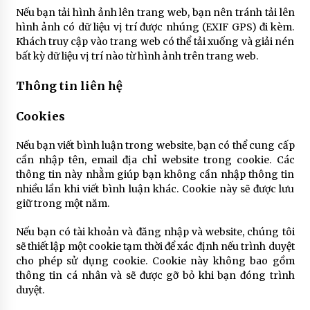
Nếu bạn tải hình ảnh lên trang web, bạn nên tránh tải lên
hình ảnh có dữ liệu vị trí được nhúng (EXIF GPS) đi kèm.
Năm 2022 có nên học Cao đẳng Dược không?
Khách truy cập vào trang web có thể tải xuống và giải nén
4 năm ago
bất kỳ dữ liệu vị trí nào từ hình ảnh trên trang web.
Thông tin liên hệ
Cách làm mứt bí xanh không cần nước vôi
Cookies
5 năm ago
Nếu bạn viết bình luận trong website, bạn có thể cung cấp
cần nhập tên, email địa chỉ website trong cookie. Các
Cách chữa đầy bụng dân gian- Nguyên nhân,
thông tin này nhằm giúp bạn không cần nhập thông tin
cách điều trị
nhiều lần khi viết bình luận khác. Cookie này sẽ được lưu
5 năm ago
giữ trong một năm.
Cách chữa đầy bụng khi ăn hải sản đơn giản
Nếu bạn có tài khoản và đăng nhập và website, chúng tôi
5 năm ago
sẽ thiết lập một cookie tạm thời để xác định nếu trình duyệt
cho phép sử dụng cookie. Cookie này không bao gồm
thông tin cá nhân và sẽ được gỡ bỏ khi bạn đóng trình
duyệt.
Không khó để chữa đầy bụng cho bà bầu từ các
nguyên liệu có sẵn