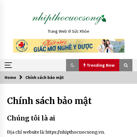
Skip
to
content
Trang Web Vì Sức Khỏe
Trending Now
Home
Chính sách bảo mật
Trending Now
Chính sách bảo mật
Nên học Cao đẳng Dược hay Đại học Dược? So
sánh chi tiết
1 tuần ago
Chúng tôi là ai
Xuất hiện vạch nâu ở bụng có phải có thai
Địa chỉ website là: https://nhipthocuocsong.vn.
không?