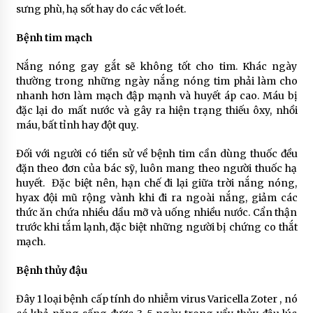
sưng phù, hạ sốt hay do các vết loét.
Bệnh tim mạch
Năm 2022 có nên học Cao đẳng Dược không?
4 năm ago
Nắng nóng gay gắt sẽ không tốt cho tim. Khác ngày
thường trong những ngày nắng nóng tim phải làm cho
nhanh hơn làm mạch đập mạnh và huyết áp cao. Máu bị
Cách làm mứt bí xanh không cần nước vôi
đặc lại do mất nước và gây ra hiện trạng thiếu ôxy, nhồi
5 năm ago
máu, bất tỉnh hay đột quỵ.
Đối với người có tiền sử về bệnh tim cần dùng thuốc đều
Cách chữa đầy bụng dân gian- Nguyên nhân,
đặn theo đơn của bác sỹ, luôn mang theo người thuốc hạ
cách điều trị
huyết. Đặc biệt nên, hạn chế đi lại giữa trời nắng nóng,
5 năm ago
hyax đội mũ rộng vành khi đi ra ngoài nắng, giảm các
thức ăn chứa nhiều dầu mỡ và uống nhiều nước. Cẩn thận
trước khi tắm lạnh, đặc biệt những người bị chứng co thắt
Cách chữa đầy bụng khi ăn hải sản đơn giản
mạch.
5 năm ago
Bệnh thủy đậu
Không khó để chữa đầy bụng cho bà bầu từ các
Đây 1 loại bệnh cấp tính do nhiễm virus Varicella Zoter , nó
nguyên liệu có sẵn