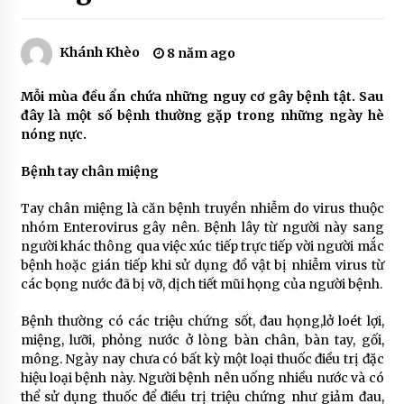
1 năm ago
Học Cao đẳng Dược cần những gì và áp dụng
Khánh Khèo
8 năm ago
trong thực tế như thế nào?
3 năm ago
Mỗi mùa đều ẩn chứa những nguy cơ gây bệnh tật. Sau
đây là một số bệnh thường gặp trong những ngày hè
Ung thư dạ dày là gì? Làm thế nào để phát hiện
nóng nực.
bệnh sớm
4 năm ago
Bệnh tay chân miệng
Tay chân miệng là căn bệnh truyền nhiễm do virus thuộc
Đau dạ dày uống gì để nhanh khỏi bệnh
nhóm Enterovirus gây nên. Bệnh lây từ người này sang
4 năm ago
người khác thông qua việc xúc tiếp trực tiếp vời người mắc
bệnh hoặc gián tiếp khi sử dụng đồ vật bị nhiễm virus từ
các bọng nước đã bị vỡ, dịch tiết mũi họng của người bệnh.
Dạ dày là gì? Cấu tạo của dạ dày như thế nào?
4 năm ago
Bệnh thường có các triệu chứng sốt, đau họng,lở loét lợi,
miệng, lưỡi, phỏng nước ở lòng bàn chân, bàn tay, gối,
mông. Ngày nay chưa có bất kỳ một loại thuốc điều trị đặc
Thuốc trị đau dạ dày Kowa có tốt không?
hiệu loại bệnh này. Người bệnh nên uống nhiều nước và có
4 năm ago
thể sử dụng thuốc để điều trị triệu chứng như giảm đau,