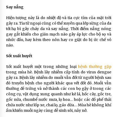
Say nắng
Hiện tượng này là do nhiệt độ và tia cực tím của mặt trời
gây ra. Tia tử ngoại cũng có thể xuyên qua lớp sừng của da
tới hạ bì gây cháy da và say nắng. Thời điểm nắng nóng
gay gắt khiến cho giãn mạch não gây áp lực cho bộ sọ và
nhức đầu, hay kèm theo nôn hay co giật do bị ức chế vỏ
não.
Sốt xuất huyết
Sốt xuất huyết một trong những loại
bệnh thường gặp
trong mùa hè. Bệnh lây nhiễm cấp tính do virus dengue
gây ra. Bệnh lây nhiễm do muỗi vằn đốt từ người bệnh sau
đó truyền bệnh cho người khác qua vết đốt đó. Muỗi vằn
thường đẻ trứng và nở thành các con bọ gậy ở trong các
công cụ, vật dụng xung quanh như kẽ lá, hốc cây, gốc tre,
gốc nứa, chumbể nước mưa, lọ hoa… hoặc các đồ phế thải
chứa nước như lốp xe, chai lọ, gáo dừa… Mùa hè không khí
ẩm khiến muỗi ngày càng dễ sinh sôi, nảy nở.