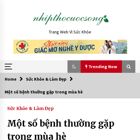
Skip
to
content
Trang Web Vì Sức Khỏe
Trending Now
Home
Sức Khỏe & Làm Đẹp
Trending Now
Một số bệnh thường gặp trong mùa hè
Nên học Cao đẳng Dược hay Đại học Dược? So
sánh chi tiết
Sức Khỏe & Làm Đẹp
1 tuần ago
Một số bệnh thường gặp
Xuất hiện vạch nâu ở bụng có phải có thai
trong mùa hè
không?