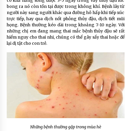
có khả năng sống được 3-5 ngày trong vẩy thủy đậu lúc
5 năm ago
bong ra nó còn tồn tại được trong không khí. Bệnh lây từ
người này sang người khác qua đường hô hấp khi tiếp xúc
trực tiếp, hay qua dịch nốt phỏng thủy đậu, dịch tiết mũi
họng. Bệnh thường kéo dài trong khoảng 7-10 ngày. Với
những chị em đang mang thai mắc bệnh thủy đậu sẽ rất
hiểm nguy cho thai nhi, chúng có thể gây sẩy thai hoặc để
lại dị tật cho con trẻ.
Những bệnh thường gặp trong mùa hè